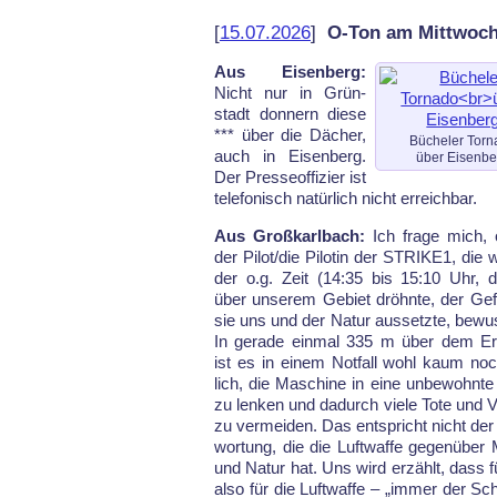
[
15.07.2026
]
O-Ton am Mittwoch
Aus Eisenberg:
Nicht nur in Grün­
stadt don­nern die­se
*** über die Dä­cher,
Bücheler Torn
auch in Ei­sen­berg.
über Eisenbe
Der Pres­se­of­fi­zier ist
te­le­fo­nisch na­tür­lich nicht er­reich­bar.
Aus Großkarlbach:
Ich fra­ge mich, 
der Pi­lot/die Pi­lo­tin der STRIKE1, die
der o.g. Zeit (14:35 bis 15:10 Uhr, d
über un­se­rem Ge­biet dröhn­te, der Ge­f
sie uns und der Na­tur aus­setz­te, be­wu
In ge­ra­de ein­mal 335 m über dem Er
ist es in ei­nem Not­fall wohl kaum n
lich, die Ma­schi­ne in ei­ne un­be­wohn­te
zu len­ken und da­durch vie­le To­te und Ve
zu ver­mei­den. Das ent­spricht nicht der
wor­tung, die die Luft­waf­fe ge­gen­übe
und Na­tur hat. Uns wird erzählt, dass f
al­so für die Luft­waf­fe – „im­mer der Sc