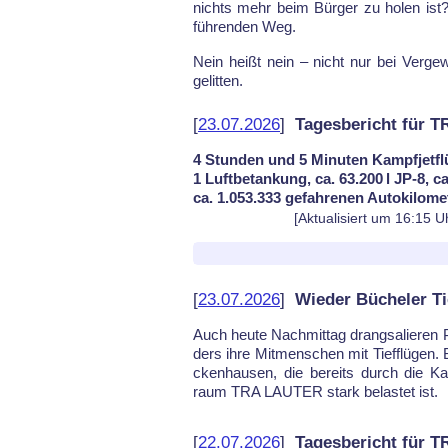
nichts mehr beim Bür­ger zu ho­len ist?
führen­den Weg.
Nein heißt nein – nicht nur bei Ver­ge­wa
ge­lit­ten.
[
23.07.2026
]
Tagesbericht für 
4 Stunden und 5 Minuten Kampfjetfl
1 Luftbetankung, ca. 63.200 l JP-8, c
ca. 1.053.333 gefahrenen Autokilome
[Aktualisiert um 16:15 U
[
23.07.2026
]
Wieder Bücheler Ti
Auch heu­te Nach­mit­tag drang­sa­lie­ren 
ders ih­re Mit­men­schen mit Tief­flü­gen. 
cken­hau­sen, die be­reits durch die Ka
raum TRA LAU­TER stark be­las­tet ist.
[
22.07.2026
]
Tagesbericht für 