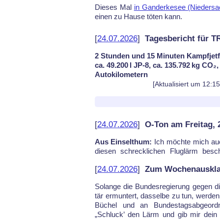
Dieses Mal
in Ganderkesee (Niedersa
einen zu Hau­se töten kann.
[
24.07.2026
]
Tagesbericht für T
2 Stunden und 15 Minuten Kampfjetf
ca. 49.200 l JP-8, ca. 135.792 kg CO₂
Autokilometern
[Aktualisiert um 12:1
[
24.07.2026
]
O-Ton am Freitag, 
Aus Einselthum:
Ich möch­te mich au
die­sen schreck­li­chen Flug­lärm be­sc
[
24.07.2026
]
Zum Wochenausklan
So­lan­ge die Bun­des­re­gie­rung ge­gen di
tär er­mun­tert, das­sel­be zu tun, wer­d
Bü­chel und an Bun­des­tags­ab­ge­ord
„Schluck’ den Lärm und gib mir dein Ge