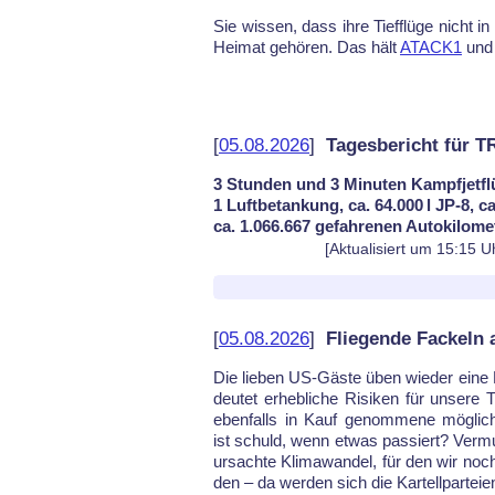
Sie wis­sen, dass ih­re Tief­flü­ge nicht in 
Hei­mat ge­hö­ren. Das hält
ATACK1
un
[
05.08.2026
]
Tagesbericht für 
3 Stunden und 3 Minuten Kampfjetfl
1 Luftbetankung, ca. 64.000 l JP-8, c
ca. 1.066.667 gefahrenen Autokilome
[Aktualisiert um 15:15 U
[
05.08.2026
]
Fliegende Fackeln
Die lie­ben US-Gäs­te üben wie­der ei­ne 
deu­tet er­heb­li­che Ri­si­ken für un­se­re 
eben­falls in Kauf ge­nom­me­ne mög­li­c
ist schuld, wenn et­was pas­siert? Ver­m
ur­sach­te Kli­ma­wan­del, für den wir no
den – da wer­den sich die Kar­tell­par­tei­