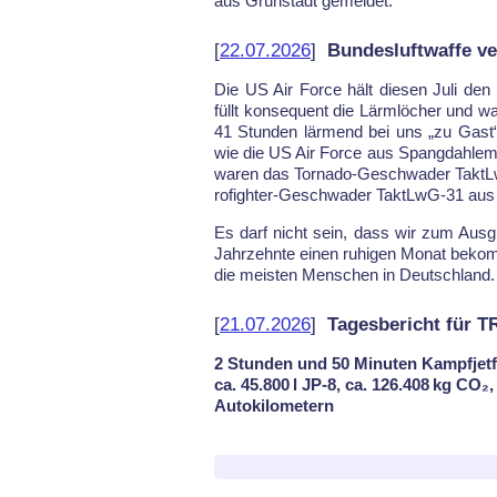
aus Grün­stadt ge­mel­det.
[
22.07.2026
]
Bundesluftwaffe ve
Die US Air For­ce hält die­sen Ju­li den B
füllt kon­se­quent die Lärm­löcher und w
41 Stun­den lär­mend bei uns „zu Gast“ 
wie die US Air For­ce aus Spang­dah­lem
wa­ren das Tor­na­do-Ge­schwa­der Takt
ro­figh­ter-Ge­schwa­der TaktLwG-31 aus 
Es darf nicht sein, dass wir zum Aus­gle
Jahr­zehn­te einen ru­hi­gen Mo­nat be­k
die meis­ten Men­schen in Deutsch­land.
[
21.07.2026
]
Tagesbericht für 
2 Stunden und 50 Minuten Kampfjetf
ca. 45.800 l JP-8, ca. 126.408 kg CO₂
Autokilometern