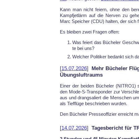
Kann man nicht fei­ern, oh­ne den be­rei
Kampf­jet­lärm auf die Ner­ven zu ge­h
Marc Spei­cher (CDU) hal­ten, der sich f
Es blei­ben zwei Fra­gen of­fen:
Was fei­ert das Bü­che­ler Ge­schwa
te bei uns?
Wel­cher Po­li­ti­ker be­dankt sich da
[
15.07.2026
]
Mehr Bücheler Flü
Übungsluftraums
Ei­ner der bei­den Bü­che­ler (NITRO1) 
den Mo­de-S-Trans­pon­der zur Ver­schlei
aus und drang­sa­liert die Men­schen um
als Tief­flü­ge be­schrie­ben wur­den.
Den Bü­che­ler Pres­se­of­fi­zier er­reich
[
14.07.2026
]
Tagesbericht für 
2 Stunden und 45 Minuten Kampfjetf