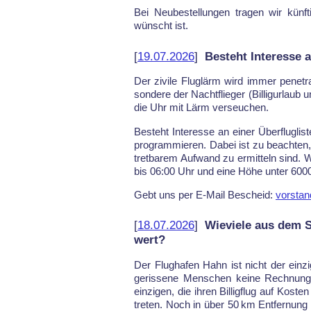
Bei Neu­be­stel­lun­gen tra­gen wir künf­t
wünscht ist.
[
19.07.2026
]
Besteht Interesse a
Der zi­vi­le Fluglärm wird im­mer pe­ne­tr
son­de­re der Nacht­flie­ger (Bil­li­g­ur­l
die Uhr mit Lärm ver­seu­chen.
Be­steht In­ter­es­se an ei­ner Über­flug­lis­
pro­gram­mie­ren. Da­bei ist zu be­ach­ten
tret­ba­rem Auf­wand zu er­mit­teln sind. 
bis 06:00 Uhr und eine Höhe unter 6000 m
Gebt uns per E-Mail Bescheid:
vorstan
[
18.07.2026
]
Wieviele aus dem S
wert?
Der Flug­ha­fen Hahn ist nicht der ein­z
ge­ris­se­ne Men­schen kei­ne Rech­nung 
ein­zi­gen, die ih­ren Bil­lig­flug auf Kos
tre­ten. Noch in über 50 km Ent­fer­nun