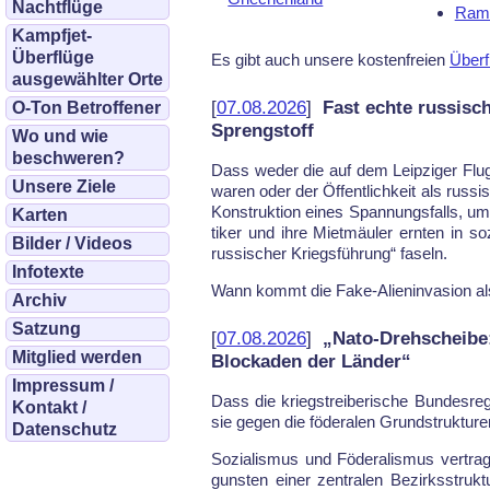
Nachtflüge
Rams
Kampfjet-
Überflüge
Es gibt auch un­se­re kos­ten­frei­en
Über­f
ausgewählter Orte
[
07.08.2026
]
Fast echte russisc
O-Ton Betroffener
Sprengstoff
Wo und wie
beschweren?
Dass we­der die auf dem Leip­zi­ger Flug
Unsere Ziele
wa­ren oder der Öf­fent­lich­keit als rus­s
Kon­struk­ti­on ei­nes Span­nungs­falls, u
Karten
ti­ker und ih­re Miet­mäu­ler ern­ten in 
Bilder / Videos
rus­si­scher Kriegs­füh­rung“ fa­seln.
Infotexte
Wann kommt die Fa­ke-Ali­en­in­va­si­on als
Archiv
Satzung
[
07.08.2026
]
„Nato-Drehscheibe:
Mitglied werden
Blockaden der Länder“
Impressum /
Dass die kriegs­trei­be­ri­sche Bun­des­re
Kontakt /
sie ge­gen die fö­de­ra­len Grund­struk­tu­r
Datenschutz
So­zia­lis­mus und Fö­de­ra­lis­mus ver­
guns­ten ei­ner zen­tra­len Be­zirks­struk­t