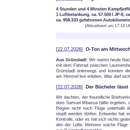
4 Stunden und 4 Minuten Kampfjetfl
1 Luftbetankung, ca. 57.500 l JP-8, c
ca. 958.333 gefahrenen Autokilomet
[Aktualisiert um 17:15 U
[
22.07.2026
]
O-Ton am Mittwoch
Aus Grünstadt:
Wir wa­ren heu­te Nach
flie­gen­de […] hier al­les er­lau­ben?
mit dem Fahr­rad zwi­schen Lau­mers­h
wir mal in Frie­den le­ben, aber das i
Grün­stadt un­ter­wegs und konn­ten di
am Him­mel li­ve er­le­ben. Was darf sich
[
22.07.2026
]
Der Bücheler lässt 
Wir dach­ten, der freund­li­che Brief­ve
do­re Sa­mu­el Mbas­sa hät­te er­ge­ben, da
Re­gi­on nicht noch Flü­ge un­ter­halb d
stopft wer­den dür­fen. Ent­we­der hat e
Kon­trol­le, oder es hat sich nichts ge­ä
den der Lüf­te. Meh­re­re sol­che Flü­ge