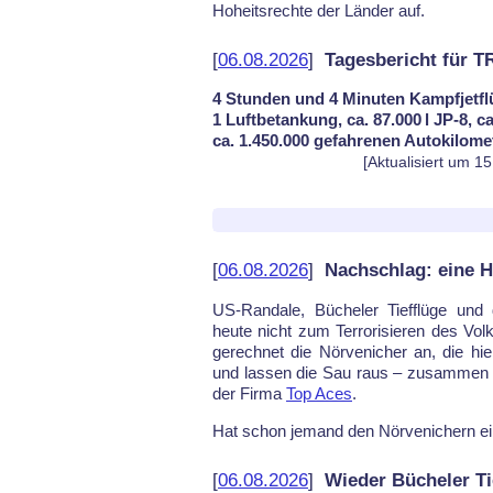
Ho­heits­rech­te der Län­der auf.
[
06.08.2026
]
Tagesbericht für 
4 Stunden und 4 Minuten Kampfjetfl
1 Luftbetankung, ca. 87.000 l JP-8, c
ca. 1.450.000 gefahrenen Autokilome
[Aktualisiert um 1
[
06.08.2026
]
Nachschlag: eine 
US-Ran­da­le, Bü­che­ler Tief­flü­ge und
heu­te nicht zum Ter­ro­ri­sie­ren des Vo
ge­rech­net die Nör­ve­ni­cher an, die hie
und las­sen die Sau raus – zu­sam­men m
der Fir­ma
Top Aces
.
Hat schon je­mand den Nör­ve­ni­chern ei
[
06.08.2026
]
Wieder Bücheler Ti