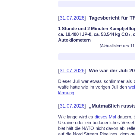
[
31.07.2026
]
Tagesbericht für T
1 Stunde und 2 Minuten Kampfjetflü
ca. 19.400 l JP-8, ca. 53.544 kg CO₂,
Autokilometern
[Aktualisiert um 1
[
31.07.2026
]
Wie war der Juli 2
Die­ser Ju­li war et­was schlim­mer als d
waf­fe hat­te wie im vo­ri­gen Ju­li den
wei
lär­mung
.
[
31.07.2026
]
„Mutmaßlich russi
Wie lan­ge wird es
die­ses Mal
dau­ern, b
Ukrai­ne oder ein be­dau­er­li­ches Ver­s
biet hält die NATO nicht da­von ab, re­flex
auf die Nord Stream Pi­pe­li­nes, dem gr