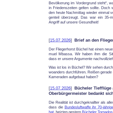
Be­völ­ke­rung im Vor­der­grund steht“, 
in Frie­dens­zei­ten gel­ten soll­te. Doch
den heu­te Nach­mit­tag wie­der ein­mal
gen­teil über­zeugt. Das war ein 35-mi­n
An­griff auf un­se­re Ge­sund­heit!
[
15.07.2026
]
Brief an den Flieg
Der Flie­ger­horst Bü­chel hat einen neu
mu­el Mbas­sa. Wir ha­ben ihm die Si­tua
dass er un­se­re Ar­gu­men­te nach­voll­zieh
Was ist los in Bü­chel? Wir se­hen durch­au
wo­an­ders durch­füh­ren. Rei­ßen ge­ra­de 
Ka­me­ra­den auf­ge­baut ha­ben?
[
15.07.2026
]
Bücheler Tiefflüge
Oberbürgermeister bedankt sic
Die Rea­li­tät ist durch­ge­knall­ter al
dass die
Bun­des­luft­waf­fe ihr 70-jäh­ri­
hat
, heiz­ten ges­tern
Bü­che­ler Tor­na­do