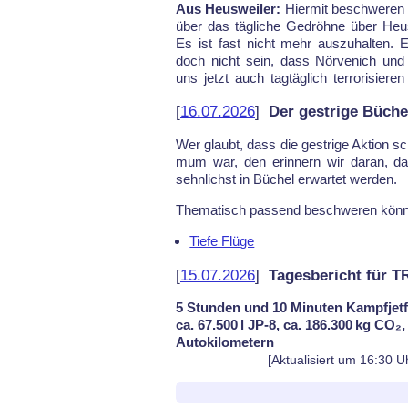
Aus Heusweiler:
Hier­mit be­schwe­ren
Und un­se­re Po­li­ti­ker win­ken al­le
über das täg­li­che Ge­dröh­ne über Heus­
Kos­ten durch. Fe­ri­en gibt es nur für di
Es ist fast nicht mehr aus­zu­hal­ten.
doch nicht sein, dass Nör­ve­nich und
uns jetzt auch tag­täg­lich ter­ro­ri­sie­ren
[
16.07.2026
]
Der gestrige Büche
Wer glaubt, dass die gest­ri­ge Ak­ti­on sc
mum war, den er­in­nern wir dar­an, da
sehn­lichst in Bü­chel er­war­tet wer­den.
The­ma­tisch pas­send be­schwe­ren könn
Tiefe Flüge
[
15.07.2026
]
Tagesbericht für 
5 Stunden und 10 Minuten Kampfjetf
ca. 67.500 l JP-8, ca. 186.300 kg CO₂
Autokilometern
[Aktualisiert um 16:30 U