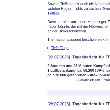
So­wohl Tief­flü­ge als auch die Nör­ve­ni­
las­te­ten Re­gi­on nichts zu su­chen. Gr
Tief­flug
.
Dass es sich um einen Man­chin­ger Tes
ha­ben könn­te, der mit der Nör­ve­n­i­cher 
an der Un­ver­schämt­heit.
The­ma­tisch pas­send be­schwe­ren könn
Tiefe Flüge
[
29.07.2026
]
Tagesbericht für 
2 Stunden und 23 Minuten Kampfjetf
1 Luftbetankung, ca. 58.200 l JP-8, c
ca. 970.000 gefahrenen Autokilomet
[Aktualisiert um 17:0
[
28.07.2026
]
Tagesbericht für 