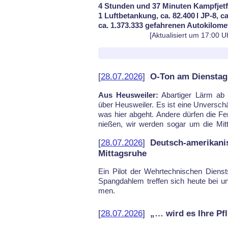
4 Stunden und 37 Minuten Kampfjetf
1 Luftbetankung, ca. 82.400 l JP-8, c
ca. 1.373.333 gefahrenen Autokilome
[Aktualisiert um 17:00 U
[
28.07.2026
]
O-Ton am Dienstag,
Aus Heusweiler:
Abar­ti­ger Lärm ab
ver­lärmt. Was las­sen die sich noc
über Heus­wei­ler. Es ist ei­ne Un­ver­sch
was hier ab­ge­ht. An­de­re dür­fen die Fe­
nie­ßen, wir wer­den so­gar um die Mit­t
[
28.07.2026
]
Deutsch-amerikani
Mittagsruhe
Ein Pi­lot der Wehr­tech­ni­schen Dienst
Spang­dah­lem tref­fen sich heu­te bei u
men.
[
28.07.2026
]
„… wird es Ihre Pfl