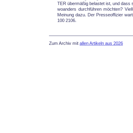
TER über­mä­ßig be­las­tet ist, und dass si
wo­an­ders durch­führen möch­ten? Vi­el
Mei­nung da­zu. Der Pres­se­of­fi­zier war­
100 2106.
Zum Archiv mit
allen Artikeln aus 2026