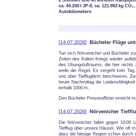
ca. 44.200 l JP-8, ca. 121.992 kg CO₂
Autokilometern
[
14.07.2026
]
Bücheler Flüge un
Tun sich Nör­ve­ni­cher und Bü­che­ler zu
Zei­ten des Kal­ten Kriegs wie­der auf­le­
des Übungs­luft­raums, die hier nichts z
wei­le die Re­gel. Es ver­geht kein Tag
uns über Tief­flug­lärm be­schwe­ren. Zwe
heu­te Nach­mit­tag die Lei­dens­fä­hig­keit
ter­halb 1000 m.
Den Bü­che­ler Pres­se­of­fi­zier er­reich
[
14.07.2026
]
Nörvenicher Tieffl
Die Nör­ve­ni­cher fal­len ge­gen 10:00
Tief­flug über un­se­re Häu­ser. Wie oft m
dass die hie­si­ge Re­gi­on schon durc