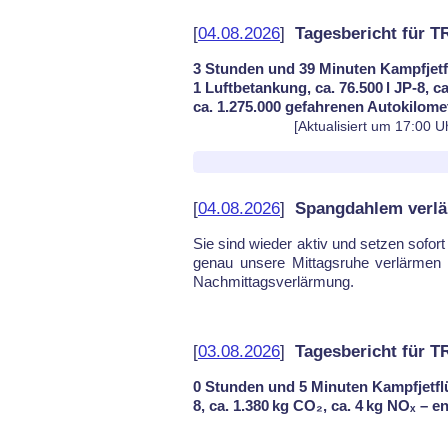
[
04.08.2026
]
Tagesbericht für 
3 Stunden und 39 Minuten Kampfjetf
1 Luftbetankung, ca. 76.500 l JP-8, c
ca. 1.275.000 gefahrenen Autokilome
[Aktualisiert um 17:00 U
[
04.08.2026
]
Spangdahlem verlä
Sie sind wie­der ak­tiv und set­zen so­fort 
ge­nau un­se­re Mit­tags­ru­he ver­lär­me
Nach­mit­tags­ver­lär­mung.
[
03.08.2026
]
Tagesbericht für 
0 Stunden und 5 Minuten Kampfjetflü
8, ca. 1.380 kg CO₂, ca. 4 kg NOₓ – 