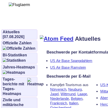
Bürgerinitiative 
und Umwe
bifluglaerm.de
–
bifluglärm
Aktuelles
[07.08.2026]
Aktuelles
Offizielle Zahlen
Beschwerde per Kontaktformul
BI-Statistiken
US Air Base Spangdahlem
Jahres-Heatmaps
US Air Base Ramstein
Beschwerde per E-Mail
Tages­
berichte mit
Kampfjet-Tourismus aus
US-K
Tages-
Nörvenich
,
Neuburg
,
Mitt
Heatmaps
Jagel
,
Wittmund
,
Laage
,
Aben
Niederlande
,
Belgien
,
Zivile und
Frankreich
,
Italien
,
Hercu
militärische
Griechenland