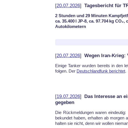
[
20.07.2026
]
Tagesbericht für 
2 Stunden und 29 Minuten Kampfjetf
ca. 35.400 l JP-8, ca. 97.704 kg CO₂,
Autokilometern
[
20.07.2026
]
Wegen Iran-Krieg:
Ei­ni­ge Tan­ker wur­den be­reits in den le
fol­gen. Der
Deutsch­land­funk be­rich­tet
.
[
19.07.2026
]
Das Interesse an ei
gegeben
Die Rück­mel­dun­gen wa­ren ein­deu­tig: Es 
be­kun­det ha­ben, er­hal­ten ab mor­gen auc
hal­ten sie nicht, denn wir wol­len nie­ma