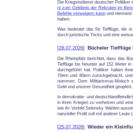
Die Kriegs­trei­be­rei deut­scher Po­li­ti­ker 
ni zum Gelöb­nis der Re­kru­ten im Bend­le
Be­feh­le ver­wei­gern kann
und nie­mand i
ha­ben.
Was be­deu­tet das für Tief­flü­ge, die in
durch ju­ris­ti­sche Tricks und ei­ne wei­su
[
28.07.2026
]
Bücheler Tiefflüge 
Die Rhein­pfalz be­rich­tet, dass das Bü
Tief­flü­ge bis hin­un­ter auf 152 Me­ter in
durch­ge­führt hat. Po­li­ti­ker ha­ben i
70ern und 80ern zu­rück­ge­bracht, und
nom­men. Dem Mi­li­ta­ris­mus-Mo­loc
Geld und un­se­rer Ge­sund­heit ge­op­fert.
In de­mo­kra­tie- und deutsch­land­feind­l
in ih­ren Krie­gen zu ver­hei­zen und eine
wie ihr Vor­bild Se­lens­ky Wah­len aus­se
nan­zi­el­ler Pro­fit soll mit an­de­rer Leu­t
[
25.07.2026
]
Wieder ein Kleinfl