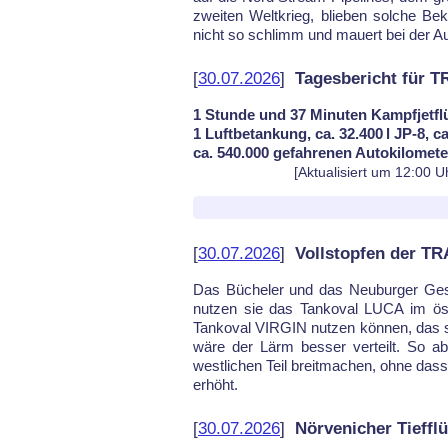
zwei­ten Welt­krieg, blie­ben sol­che Be
nicht so schlimm und mau­ert bei der Au
[
30.07.2026
]
Tagesbericht für 
1 Stunde und 37 Minuten Kampfjetfl
1 Luftbetankung, ca. 32.400 l JP-8, c
ca. 540.000 gefahrenen Autokilomet
[Aktualisiert um 12:00 U
[
30.07.2026
]
Vollstopfen der T
Das Bü­che­ler und das Neu­bur­ger Ge­s
nut­zen sie das Tank­oval LU­CA im öst
Tank­oval VIR­GIN nut­zen kön­nen, das 
wä­re der Lärm bes­ser ver­teilt. So 
west­li­chen Teil breit­ma­chen, oh­ne d
er­höht.
[
30.07.2026
]
Nörvenicher Tieffl