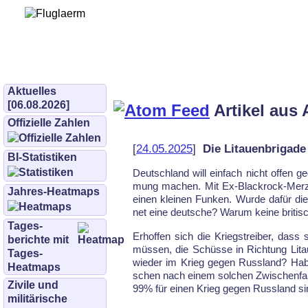
Bürgerinitiative 
und Umwe
bifluglaerm.de
–
bifluglärm
Aktuelles
[06.08.2026]
Artikel aus 
Offizielle Zahlen
[
24.05.2025
]
Die Litauenbrigade 
BI-Statistiken
Deutsch­land will ein­fach nicht of­fen 
mung ma­chen. Mit Ex-Black­rock-Merz
Jahres-Heatmaps
einen klei­nen Fun­ken. Wur­de da­für die d
net ei­ne deut­sche? Wa­rum kei­ne bri­ti­s
Tages­
Er­hof­fen sich die Kriegs­trei­ber, dass 
berichte mit
müs­sen, die Schüs­se in Rich­tung Li­ta
Tages-
wie­der im Krieg ge­gen Russ­land? Ha­
Heatmaps
schen nach ei­nem sol­chen Zwi­schen­fall
Zivile und
99% für einen Krieg ge­gen Russ­land s
militärische