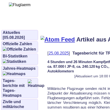
Bürgerinitiative 
und Umwe
bifluglaerm.de
–
bifluglärm
Aktuelles
[05.08.2026]
Artikel aus 
Offizielle Zahlen
[
25.08.2025
]
Tagesbericht für 
BI-Statistiken
4 Stunden und 26 Minuten Kampfjetf
ca. 87.000 l JP-8, ca. 240.120 kg CO₂
Jahres-Heatmaps
Autokilometern
[Aktualisiert um 18:00
Tages­
berichte mit
Mi­li­tä­ri­sche Flug­zeu­ge sen­den nicht
Tages-
Zeit­punkt der Ak­tu­ali­sie­rung müs­sen ni
Heatmaps
Flug­be­we­gun­gen auf­ge­führt sein. Fehl­z
Zivile und
tä­ri­scher Ver­schlei­erung mög­lich. Kl
militärische
sum­men re­sul­tie­ren aus ei­ner hö­he­re