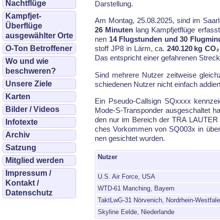
Nachtflüge
Dar­stel­lung.
Kampfjet-
Am Montag, 25.08.2025, sind im Saar­l
Überflüge
26 Minuten
lang Kampf­jet­flü­ge er­fass
ausgewählter Orte
nen
14 Flugstunden und 30 Flugmin
O-Ton Betroffener
stoff JP8 in Lärm, ca.
240.120 kg CO₂
Das ent­spricht ei­ner ge­fah­re­nen Stre­
Wo und wie
beschweren?
Sind meh­re­re Nut­zer zeit­wei­se gleich
Unsere Ziele
schiede­nen Nut­zer nicht ein­fach ad­dier
Karten
Ein Pseu­do-Call­sign SQxxxx kenn­zeic
Bilder / Videos
Mode-S-Trans­pon­der aus­ge­schal­tet ha
den nur im Be­reich der TRA LAU­TER und
Infotexte
ches Vor­kom­men von SQ003x in über­la
Archiv
nen ge­sich­tet wur­den.
Satzung
Nutzer
Mitglied werden
Impressum /
U.S. Air Force, USA
Kontakt /
WTD-61 Manching, Bayern
Datenschutz
TaktLwG-31 Nörvenich, Nordrhein-Westfal
Skyline Eelde, Niederlande