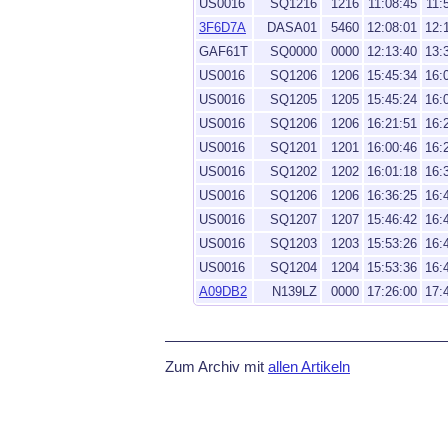
US0016
SQ1216
1216
11:08:45
11:
3F6D7A
DASA01
5460
12:08:01
12:
GAF61T
SQ0000
0000
12:13:40
13:
US0016
SQ1206
1206
15:45:34
16:
US0016
SQ1205
1205
15:45:24
16:
US0016
SQ1206
1206
16:21:51
16:
US0016
SQ1201
1201
16:00:46
16:
US0016
SQ1202
1202
16:01:18
16:
US0016
SQ1206
1206
16:36:25
16:
US0016
SQ1207
1207
15:46:42
16:
US0016
SQ1203
1203
15:53:26
16:
US0016
SQ1204
1204
15:53:36
16:
A09DB2
N139LZ
0000
17:26:00
17:
Zum Archiv mit
allen Artikeln