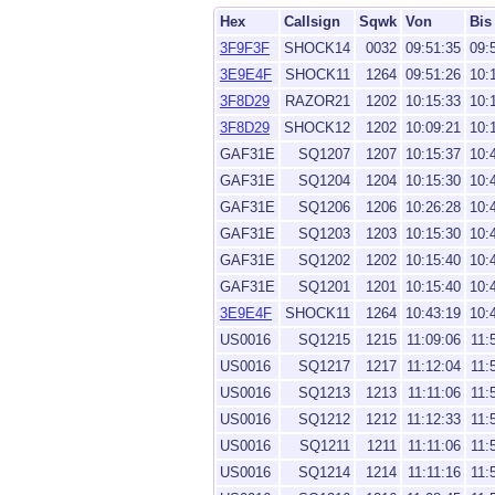
Hex
Callsign
Sqwk
Von
Bis
3F9F3F
SHOCK14
0032
09:51:35
09:
3E9E4F
SHOCK11
1264
09:51:26
10:
3F8D29
RAZOR21
1202
10:15:33
10:
3F8D29
SHOCK12
1202
10:09:21
10:
GAF31E
SQ1207
1207
10:15:37
10:
GAF31E
SQ1204
1204
10:15:30
10:
GAF31E
SQ1206
1206
10:26:28
10:
GAF31E
SQ1203
1203
10:15:30
10:
GAF31E
SQ1202
1202
10:15:40
10:
GAF31E
SQ1201
1201
10:15:40
10:
3E9E4F
SHOCK11
1264
10:43:19
10:
US0016
SQ1215
1215
11:09:06
11:
US0016
SQ1217
1217
11:12:04
11:
US0016
SQ1213
1213
11:11:06
11:
US0016
SQ1212
1212
11:12:33
11:
US0016
SQ1211
1211
11:11:06
11:
US0016
SQ1214
1214
11:11:16
11: