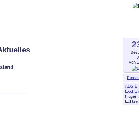
gegen Fluglärm, Bodenlärm
ltverschmutzung
.de
–
fluglaerm-kl.de
–
fluglaerm.saarland
2
Aktuelles
Besc
0
von
esland
Kerosi
ADS-B
Exchan
Flügen 
Echtzei