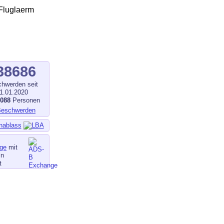
38686
hwerden seit
1.01.2020
1088
Personen
nablass
ge
mit
in
t