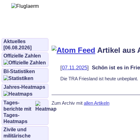
Bürgerinitiative 
und Umwe
bifluglaerm.de
–
bifluglärm
Aktuelles
[06.08.2026]
Artikel aus 
Offizielle Zahlen
[
07.11.2025
]
Schön ist es in Fri
BI-Statistiken
Die TRA Fries­land ist heu­te un­be­plant.
Jahres-Heatmaps
Tages­
Zum Archiv mit
allen Artikeln
berichte mit
Tages-
Heatmaps
Zivile und
militärische