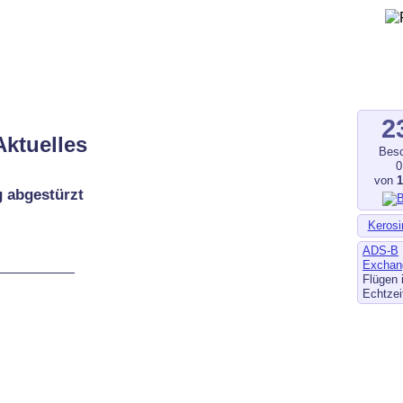
gegen Fluglärm, Bodenlärm
ltverschmutzung
.de
–
fluglaerm-kl.de
–
fluglaerm.saarland
2
Aktuelles
Besc
0
von
g abgestürzt
Kerosi
ADS-B
Exchan
Flügen 
Echtzei