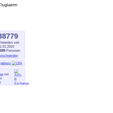
38779
hwerden seit
1.01.2020
1089
Personen
nablass
ge
mit
in
t