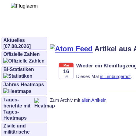
Bürgerinitiative 
und Umwe
bifluglaerm.de
–
bifluglärm
Aktuelles
[07.08.2026]
Artikel aus 
Offizielle Zahlen
Wieder ein Kleinflugzeu
Mai
BI-Statistiken
16
Dieses Mal
in Lim­bur­ger­hof
.
Sa
Jahres-Heatmaps
Tages­
Zum Archiv mit
allen Artikeln
berichte mit
Tages-
Heatmaps
Zivile und
militärische