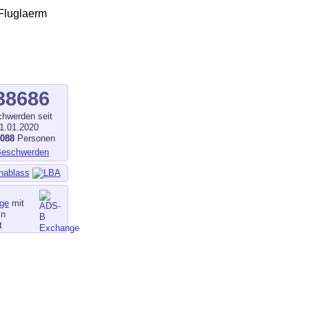
38686
hwerden seit
1.01.2020
1088
Personen
nablass
ge
mit
in
t