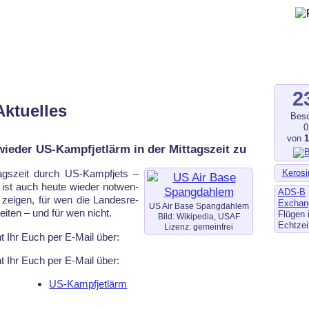
gegen Fluglärm, Bodenlärm
ltverschmutzung
.de
–
fluglaerm-kl.de
–
fluglaerm.saarland
2
Aktuelles
Besc
0
von
ieder US-Kampfjetlärm in der Mittagszeit zu
Kerosi
t­tags­zeit durch US-Kampf­jets –
ist auch heu­te wie­der not­wen­
ADS-B
ei­gen, für wen die Lan­des­re­
Exchan
US Air Base Spangdahlem
bei­ten – und für wen nicht.
Flügen 
Bild: Wikipedia, USAF
Echtzei
Lizenz: gemeinfrei
t Ihr Euch per E-Mail über:
t Ihr Euch per E-Mail über:
US-Kampfjetlärm