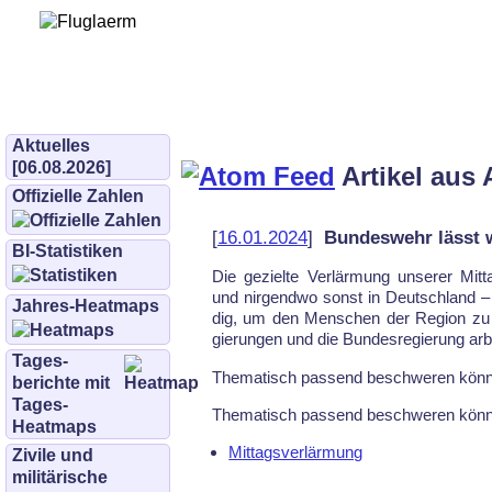
Bürgerinitiative 
und Umwe
bifluglaerm.de
–
bifluglärm
Aktuelles
[06.08.2026]
Artikel aus 
Offizielle Zahlen
[
16.01.2024
]
Bundeswehr lässt w
BI-Statistiken
Die ge­ziel­te Ver­lär­mung un­se­rer Mi
und nir­gend­wo sonst in Deutsch­land – 
Jahres-Heatmaps
dig, um den Men­schen der Re­gi­on zu z
gie­run­gen und die Bun­des­re­gie­rung ar­
Tages­
The­ma­tisch pas­send be­schwe­ren könn
berichte mit
Tages-
The­ma­tisch pas­send be­schwe­ren könn
Heatmaps
Mittagsverlärmung
Zivile und
militärische