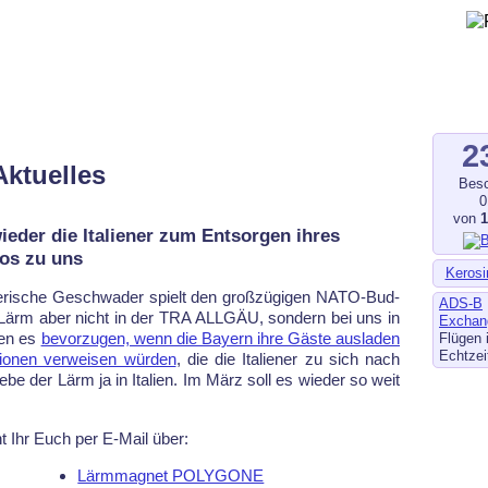
gegen Fluglärm, Bodenlärm
ltverschmutzung
.de
–
fluglaerm-kl.de
–
fluglaerm.saarland
2
Aktuelles
Besc
0
von
der die Italiener zum Entsorgen ihres
os zu uns
Kerosi
e­ri­sche Ge­schwa­der spielt den groß­zü­gi­gen NATO-Bud­
ADS-B
n Lärm aber nicht in der TRA ALL­GÄU, son­dern bei uns in
Exchan
den es
be­vor­zu­gen, wenn die Bay­ern ih­re Gäs­te aus­la­den
Flügen 
Echtzei
o­nen ver­wei­sen wür­den
, die die Ita­lie­ner zu sich nach
­be der Lärm ja in Ita­li­en. Im März soll es wie­der so weit
t Ihr Euch per E-Mail über:
Lärmmagnet POLYGONE