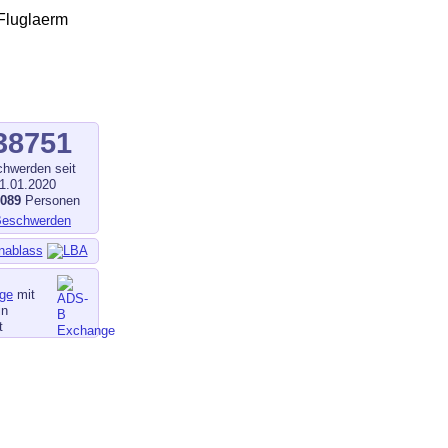
38751
hwerden seit
1.01.2020
1089
Personen
nablass
ge
mit
in
t