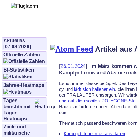
Bürgerinitiative 
und Umwe
bifluglaerm.de
–
bifluglärm
Aktuelles
[07.08.2026]
Artikel aus 
Offizielle Zahlen
[
26.01.2024
]
Im März kommen wie
BI-Statistiken
Kampfjetlärms und Absturzrisik
Es ist im­mer das­sel­be Spiel: Das bay
Jahres-Heatmaps
dy und
lädt sich Ita­lie­ner ein
, die ih­re
der TRA LAU­TER ent­sor­gen. Wir wür­
Tages­
und auf die mo­bi­len POLYGONE-Sta­ti
berichte mit
Hau­se an­for­dern kön­nen. Aber dann blie
sein.
Tages-
Heatmaps
The­ma­tisch pas­send be­schwe­ren könn
Zivile und
militärische
Kampfjet-Tourismus aus Italien