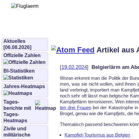
Bürgerinitiative 
und Umwe
bifluglaerm.de
–
bifluglärm
Aktuelles
[06.08.2026]
Artikel aus 
Offizielle Zahlen
[
19.02.2024
]
Belgierlärm am Ab
BI-Statistiken
Woran er­kennt man die Po­li­tik der Bun­
men, was sie nicht wol­len, wird ih­nen 
Jahres-Heatmaps
land ver­bringt, im­por­tiert man Kampf­jet
noch sehr oft lässt man bel­gi­sche Kampf­
Kampf­jet­lärm ter­ro­ri­sie­ren. Wen in­ter
Tages­
ten drei Frau­en
bei der Ka­ta­stro­phe i
berichte mit
Bro­gel, ge­nau wie die Kampf­jets, die h
Tages-
Heatmaps
The­ma­tisch pas­send be­schwe­ren könn
Zivile und
militärische
Kampfjet-Tourismus aus Belgien