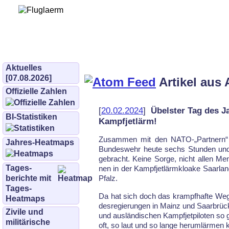
Bürgerinitiative 
und Umwe
bifluglaerm.de
–
bifluglärm
Aktuelles
[07.08.2026]
Artikel aus 
Offizielle Zahlen
[
20.02.2024
]
Übelster Tag des J
BI-Statistiken
Kampfjetlärm!
Zu­sam­men mit den NATO-„Part­nern“
Jahres-Heatmaps
Bun­des­wehr heu­te sechs Stun­den und 
ge­bracht. Kei­ne Sor­ge, nicht al­len M
Tages­
nen in der Kampf­jet­lärm­klo­ake Saar­la
berichte mit
Pfalz.
Tages-
Da hat sich doch das krampf­haf­te Weg
Heatmaps
des­re­gie­run­gen in Mainz und Saar­brü
Zivile und
und aus­län­di­schen Kampf­jet­pi­lo­ten so 
militärische
oft, so laut und so lan­ge her­um­lär­men 