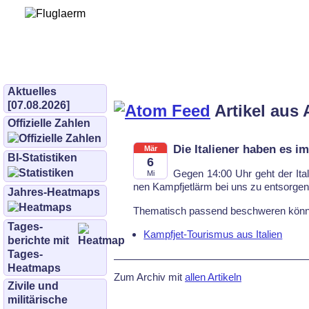
Bürgerinitiative 
und Umwe
bifluglaerm.de
–
bifluglärm
Aktuelles
[07.08.2026]
Artikel aus 
Offizielle Zahlen
Die Italiener haben es i
Mär
BI-Statistiken
6
Ge­gen 14:00 Uhr geht der Ita­
Mi
nen Kampf­jet­lärm bei uns zu ent­sor­gen
Jahres-Heatmaps
The­ma­tisch pas­send be­schwe­ren könn
Tages­
Kampfjet-Tourismus aus Italien
berichte mit
Tages-
Heatmaps
Zum Archiv mit
allen Artikeln
Zivile und
militärische