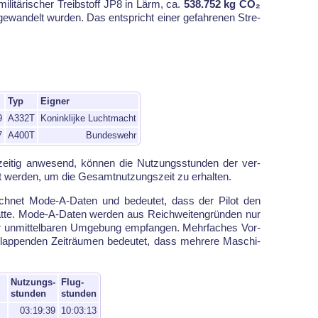
i­li­tä­ri­scher Treib­stoff JP8 in Lärm, ca.
538.752 kg CO₂
ge­wan­delt wur­den. Das ent­spricht ei­ner ge­fah­re­nen Stre­
Typ
Eigner
9
A332T
Koninklijke Luchtmacht
7
A400T
Bundeswehr
­zei­tig an­we­send, kön­nen die Nut­zungs­stun­den der ver­
t wer­den, um die Ge­samt­nut­zungs­zeit zu er­hal­ten.
h­net Mode-A-Da­ten und be­deu­tet, dass der Pi­lot den
t­te. Mode-A-Da­ten wer­den aus Reich­wei­ten­grün­den nur
n­mit­tel­ba­ren Um­ge­bung emp­fan­gen. Mehr­fa­ches Vor­
pen­den Zeit­räu­men be­deutet, dass meh­re­re Ma­schi­
Nutzungs-
Flug-
stunden
stunden
03:19:39
10:03:13