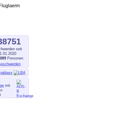
38751
hwerden seit
1.01.2020
1089
Personen
nablass
ge
mit
in
t