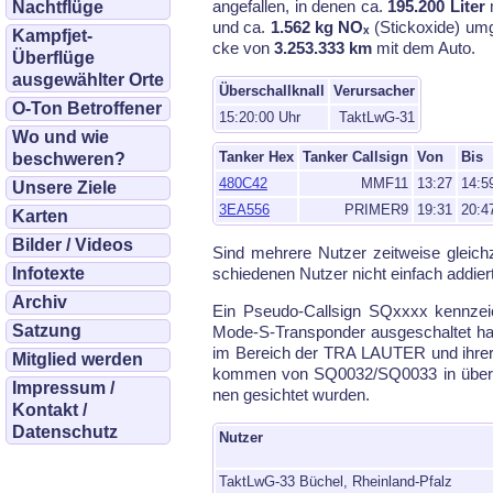
an­ge­fal­len, in de­nen ca.
195.200 Li­ter
m
Nachtflüge
und ca.
1.562 kg NOₓ
(Stick­oxi­de) um­
Kampfjet-
cke von
3.253.333 km
mit dem Au­to.
Überflüge
ausgewählter Orte
Überschallknall
Verursacher
O-Ton Betroffener
15:20:00 Uhr
TaktLwG-31
Wo und wie
Tanker Hex
Tanker Callsign
Von
Bis
beschweren?
480C42
MMF11
13:27
14:5
Unsere Ziele
3EA556
PRIMER9
19:31
20:4
Karten
Bilder / Videos
Sind meh­re­re Nut­zer zeit­wei­se gleich
Infotexte
schiede­nen Nut­zer nicht ein­fach ad­dier
Archiv
Ein Pseu­do-Call­sign SQxxxx kenn­zeic
Satzung
Mode-S-Trans­pon­der aus­ge­schal­tet ha
im Be­reich der TRA LAU­TER und ih­rer u
Mitglied werden
kom­men von SQ0032/SQ0033 in über­lap­
Impressum /
nen ge­sich­tet wur­den.
Kontakt /
Datenschutz
Nutzer
TaktLwG-33 Büchel, Rheinland-Pfalz