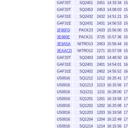
GAF33T
SQ2451
2451
14:33:34
15
GAF33T
SQ2453
2453
14:08:03
15
GAF31E
SQ2432
2432
14:51:21
15
GAF31E
SQ2431
2431
14:56:53
15
3F90FD
PACK23
2433
15:56:00
15
3E980E
PACK21
3725
15:57:36
15
3E9A5A
NITRO13
2453
15:56:44
15
3EAACD
NITRO12
1271
15:57:59
15
GAF33T
SQ2403
2403
14:48:50
16
GAF31E
SQ2401
2401
14:54:01
16
GAF31E
SQ2402
2402
14:55:52
16
US0016
SQ1212
1212
16:25:41
17
US0016
SQ1213
1213
16:15:56
17
US0016
SQ1211
1211
16:28:00
17
US0016
SQ1201
1201
16:19:58
17
US0016
SQ1202
1202
16:20:08
17
US0016
SQ1203
1203
16:19:58
17
US0016
SQ1204
1204
16:22:49
17
US0016
SQ1214
1214
16:15:56
17