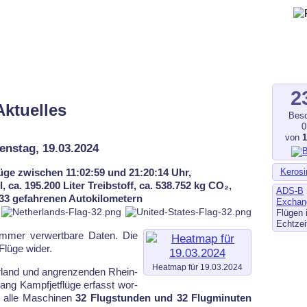
gegen Fluglärm, Bodenlärm
ltverschmutzung
.de
–
fluglaerm-kl.de
–
fluglaerm.saarland
2
Aktuelles
Besc
0
von
enstag, 19.03.2024
Kerosi
üge zwischen 11:02:59 und 21:20:14 Uhr,
 ca. 195.200 Liter Treibstoff, ca. 538.752 kg CO₂,
ADS-B
.333 gefahrenen Autokilometern
Exchan
Flügen 
Echtzei
 im­mer ver­wert­ba­re Da­ten. Die
lü­ge wi­der.
Heatmap für 19.03.2024
land und an­gren­zen­den Rhein­
ang Kampf­jet­flü­ge er­fasst wor­
 al­le Ma­schi­nen
32 Flugstunden und 32 Flugminuten