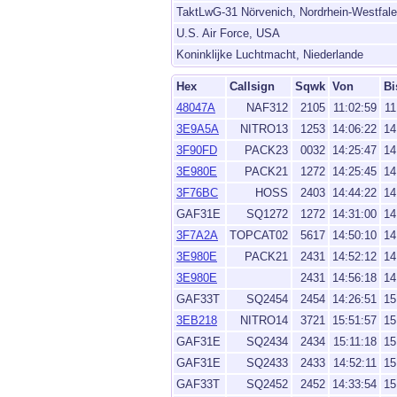
TaktLwG-31 Nörvenich, Nordrhein-Westfal
U.S. Air Force, USA
Koninklijke Luchtmacht, Niederlande
Hex
Callsign
Sqwk
Von
Bi
48047A
NAF312
2105
11:02:59
11
3E9A5A
NITRO13
1253
14:06:22
14
3F90FD
PACK23
0032
14:25:47
14
3E980E
PACK21
1272
14:25:45
14
3F76BC
HOSS
2403
14:44:22
14
GAF31E
SQ1272
1272
14:31:00
14
3F7A2A
TOPCAT02
5617
14:50:10
14
3E980E
PACK21
2431
14:52:12
14
3E980E
2431
14:56:18
14
GAF33T
SQ2454
2454
14:26:51
15
3EB218
NITRO14
3721
15:51:57
15
GAF31E
SQ2434
2434
15:11:18
15
GAF31E
SQ2433
2433
14:52:11
15
GAF33T
SQ2452
2452
14:33:54
15