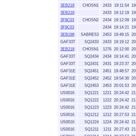
3EB218
CHOSN1
2433
19:11:54
19
3EB218
2433
19:12:19
19
3F9C03
CHOSN2
2434
19:12:09
19
3F9C03
2434
19:14:21
19
3EB198
SABRE53
2453
19:49:15
20
GAF33T
SQ2433
2433
19:19:12
20
3EB218
CHOSN1
1276
20:12:00
20
GAF33T
SQ2434
2434
19:14:41
20
GAF33T
SQ2431
2431
19:23:37
20
GAF31E
SQ2451
2451
19:48:57
20
GAF31E
SQ2452
2452
19:54:30
20
GAF31E
SQ2453
2453
20:01:53
20
US0016
SQ1221
1221
20:24:42
21
US0016
SQ1222
1222
20:24:42
21
US0016
SQ1223
1223
20:24:42
21
US0016
SQ1212
1212
20:27:53
21
US0016
SQ1224
1224
20:24:42
21
US0016
SQ1211
1211
20:27:43
21