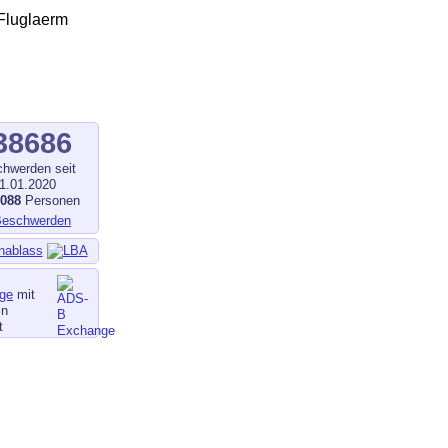
38686
hwerden seit
1.01.2020
1088
Personen
nablass
ge
mit
in
t