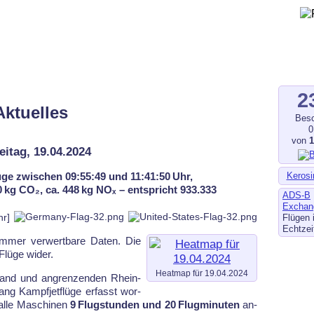
gegen Fluglärm, Bodenlärm
ltverschmutzung
.de
–
fluglaerm-kl.de
–
fluglaerm.saarland
2
Aktuelles
Besc
0
von
eitag, 19.04.2024
Kerosi
ge zwischen 09:55:49 und 11:41:50 Uhr,
560 kg CO₂, ca. 448 kg NOₓ – entspricht 933.333
ADS-B
Exchan
hr]
Flügen 
Echtzei
 im­mer ver­wert­ba­re Da­ten. Die
lü­ge wi­der.
Heatmap für 19.04.2024
and und an­gren­zen­den Rhein­
ang Kampf­jet­flü­ge er­fasst wor­
al­le Ma­schi­nen
9 Flugstunden und 20 Flugminuten
an­