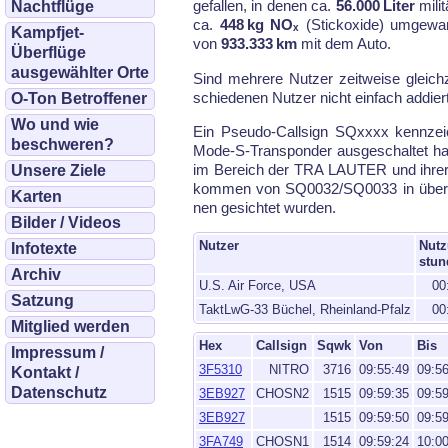
ge­fal­len, in de­nen ca.
56.000 Li­ter
mi­li
Nachtflüge
ca.
448 kg NOₓ
(Stick­oxi­de) um­ge­wan
Kampfjet-
von
933.333 km
mit dem Au­to.
Überflüge
ausgewählter Orte
Sind meh­re­re Nut­zer zeit­wei­se gleich
schiede­nen Nut­zer nicht ein­fach ad­dier
O-Ton Betroffener
Wo und wie
Ein Pseu­do-Call­sign SQxxxx kenn­zeic
beschweren?
Mode-S-Trans­pon­der aus­ge­schal­tet ha
im Be­reich der TRA LAU­TER und ih­rer u
Unsere Ziele
kom­men von SQ0032/SQ0033 in über­lap­
Karten
nen ge­sich­tet wur­den.
Bilder / Videos
Nutzer
Nutz
Infotexte
stun
Archiv
U.S. Air Force, USA
00
Satzung
TaktLwG-33 Büchel, Rheinland-Pfalz
00
Mitglied werden
Hex
Callsign
Sqwk
Von
Bis
Impressum /
3F5310
NITRO
3716
09:55:49
09:5
Kontakt /
Datenschutz
3EB927
CHOSN2
1515
09:59:35
09:5
3EB927
1515
09:59:50
09:5
3FA749
CHOSN1
1514
09:59:24
10:0