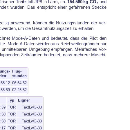
­tä­ri­scher Treib­stoff JP8 in Lärm, ca.
154.560 kg CO₂
und
­delt wur­den. Das ent­spricht ei­ner ge­fah­re­nen Stre­cke
­zei­tig an­we­send, kön­nen die Nut­zungs­stun­den der ver­
t wer­den, um die Ge­samt­nut­zungs­zeit zu er­hal­ten.
h­net Mode-A-Da­ten und be­deu­tet, dass der Pi­lot den
t­te. Mode-A-Da­ten wer­den aus Reich­wei­ten­grün­den nur
n­mit­tel­ba­ren Um­ge­bung emp­fan­gen. Mehr­fa­ches Vor­
pen­den Zeit­räu­men be­deutet, dass meh­re­re Ma­schi­
ungs-
Flug-
den
stunden
:58:12
06:54:52
:53:59
02:25:52
Typ
Eigner
6:59
TOR
TaktLwG-33
9:50
TOR
TaktLwG-33
9:50
TOR
TaktLwG-33
0:17
TOR
TaktLwG-33