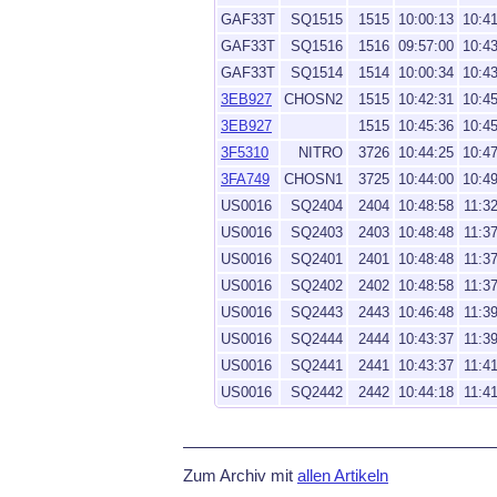
GAF33T
SQ1515
1515
10:00:13
10:4
GAF33T
SQ1516
1516
09:57:00
10:4
GAF33T
SQ1514
1514
10:00:34
10:4
3EB927
CHOSN2
1515
10:42:31
10:4
3EB927
1515
10:45:36
10:4
3F5310
NITRO
3726
10:44:25
10:4
3FA749
CHOSN1
3725
10:44:00
10:4
US0016
SQ2404
2404
10:48:58
11:3
US0016
SQ2403
2403
10:48:48
11:3
US0016
SQ2401
2401
10:48:48
11:3
US0016
SQ2402
2402
10:48:58
11:3
US0016
SQ2443
2443
10:46:48
11:3
US0016
SQ2444
2444
10:43:37
11:3
US0016
SQ2441
2441
10:43:37
11:4
US0016
SQ2442
2442
10:44:18
11:4
Zum Archiv mit
allen Artikeln