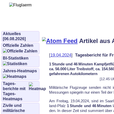
Bürgerinitiative 
und Umwe
bifluglaerm.de
–
bifluglärm
Aktuelles
[06.08.2026]
Artikel aus 
Offizielle Zahlen
[
19.04.2024
]
Tagesbericht für Fr
BI-Statistiken
1 Stunde und 46 Minuten Kampfjetflü
ca. 56.000 Liter Treibstoff, ca. 154.
Jahres-Heatmaps
gefahrenen Autokilometern
[12:45 U
Tages­
Mi­li­tä­ri­sche Flug­zeu­ge sen­den nicht
berichte mit
Mes­sun­gen spie­geln nur ei­nen Teil der F
Tages-
Heatmaps
Am Freitag, 19.04.2024, sind im Saar­l
Zivile und
land-Pfalz
1 Stunde und 46 Minuten
l
militärische
den. In die­ser Zeit sind sum­miert über 