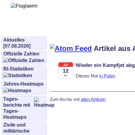
Bürgerinitiative 
und Umwe
bifluglaerm.de
–
bifluglärm
Aktuelles
[07.08.2026]
Artikel aus 
Offizielle Zahlen
Wieder ein Kampfjet abg
Jul
BI-Statistiken
12
Dieses Mal
in Polen
.
Fr
Jahres-Heatmaps
Tages­
Zum Archiv mit
allen Artikeln
berichte mit
Tages-
Heatmaps
Zivile und
militärische