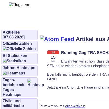
Bürgerinitiative 
und Umwe
bifluglaerm.de
–
bifluglärm
Aktuelles
[07.08.2026]
Artikel aus 
Offizielle Zahlen
Running Gag TRA SAC
Jul
BI-Statistiken
15
Er­wähn­ten wir schon, dass 
Mo
SEN heu­te wie­der kom­plett un­be­plant i
Jahres-Heatmaps
Eben­falls nicht be­nö­tigt wer­den
LAND.
Tages­
berichte mit
Jetzt al­le im Chor: „Die Flü­ge sind an­nä­
Tages-
Heatmaps
Zivile und
militärische
Zum Archiv mit
allen Artikeln