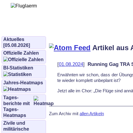
Bürgerinitiative 
und Umwe
bifluglaerm.de
–
bifluglärm
Aktuelles
[05.08.2026]
Artikel aus 
Offizielle Zahlen
[
01.08.2024
]
Running Gag TRA
BI-Statistiken
Er­wähn­ten wir schon, dass der Übun
te wie­der kom­plett un­be­plant ist?
Jahres-Heatmaps
Jetzt al­le im Chor: „Die Flü­ge sind an­nä­
Tages­
berichte mit
Tages-
Zum Archiv mit
allen Artikeln
Heatmaps
Zivile und
militärische