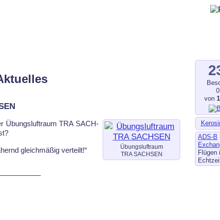
gegen Fluglärm, Bodenlärm
ltverschmutzung
.de
–
fluglaerm-kl.de
–
fluglaerm.saarland
2
Aktuelles
Besc
0
von
HSEN
Kerosi
der Übungs­luft­raum TRA SACH­
st?
ADS-B
Exchan
Übungsluftraum
hernd gleich­mä­ßig ver­teilt!“
Flügen 
TRA SACHSEN
Echtzei