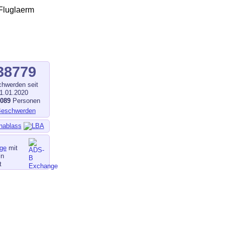
38779
hwerden seit
1.01.2020
1089
Personen
nablass
ge
mit
in
t