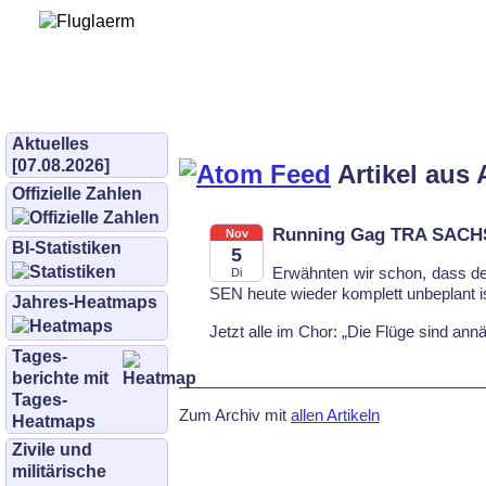
Bürgerinitiative 
und Umwe
bifluglaerm.de
–
bifluglärm
Aktuelles
[07.08.2026]
Artikel aus 
Offizielle Zahlen
Running Gag TRA SAC
Nov
BI-Statistiken
5
Er­wähn­ten wir schon, dass 
Di
SEN heu­te wie­der kom­plett un­be­plant i
Jahres-Heatmaps
Jetzt al­le im Chor: „Die Flü­ge sind an­nä­
Tages­
berichte mit
Tages-
Zum Archiv mit
allen Artikeln
Heatmaps
Zivile und
militärische