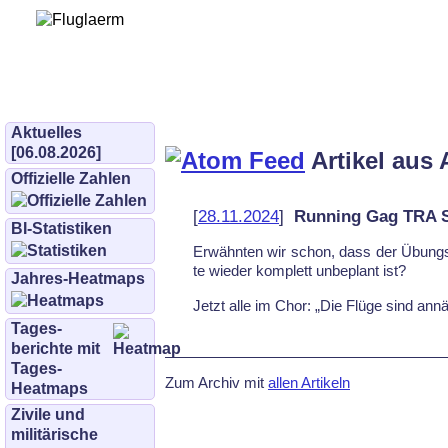
Bürgerinitiative 
und Umwe
bifluglaerm.de
–
bifluglärm
Aktuelles
[06.08.2026]
Artikel aus 
Offizielle Zahlen
[
28.11.2024
]
Running Gag TRA
BI-Statistiken
Er­wähn­ten wir schon, dass der Übun
te wie­der kom­plett un­be­plant ist?
Jahres-Heatmaps
Jetzt al­le im Chor: „Die Flü­ge sind an­nä­
Tages­
berichte mit
Tages-
Zum Archiv mit
allen Artikeln
Heatmaps
Zivile und
militärische