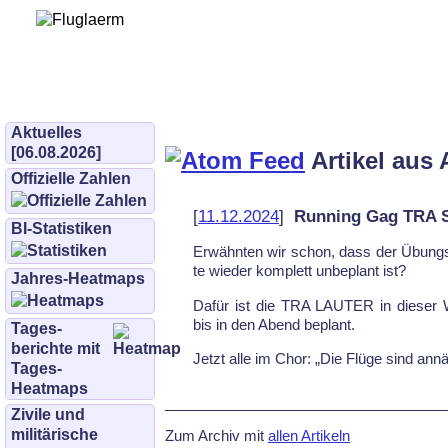
Bürgerinitiative 
und Umwe
bifluglaerm.de
–
bifluglärm
Aktuelles
[06.08.2026]
Artikel aus 
Offizielle Zahlen
[
11.12.2024
]
Running Gag TRA
BI-Statistiken
Er­wähn­ten wir schon, dass der Übun
te wie­der kom­plett un­be­plant ist?
Jahres-Heatmaps
Da­für ist die TRA LAU­TER in die­ser W
bis in den Abend be­plant.
Tages­
berichte mit
Jetzt al­le im Chor: „Die Flü­ge sind an­nä­
Tages-
Heatmaps
Zivile und
militärische
Zum Archiv mit
allen Artikeln