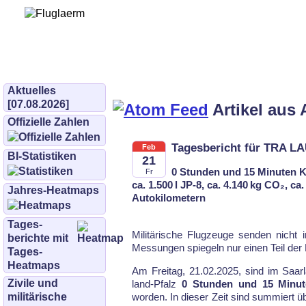
Bürgerinitiative 
und Umwe
bifluglaerm.de
–
bifluglärm
Aktuelles
[07.08.2026]
Artikel aus 
Offizielle Zahlen
Tagesbericht für TRA LA
Feb
BI-Statistiken
21
0 Stunden und 15 Minuten K
Fr
ca. 1.500 l JP-8, ca. 4.140 kg CO₂, c
Jahres-Heatmaps
Autokilometern
Tages­
Mi­li­tä­ri­sche Flug­zeu­ge sen­den nicht
berichte mit
Mes­sun­gen spie­geln nur ei­nen Teil der F
Tages-
Heatmaps
Am Freitag, 21.02.2025, sind im Saar­l
Zivile und
land-Pfalz
0 Stunden und 15 Minut
militärische
wor­den. In die­ser Zeit sind sum­miert ü