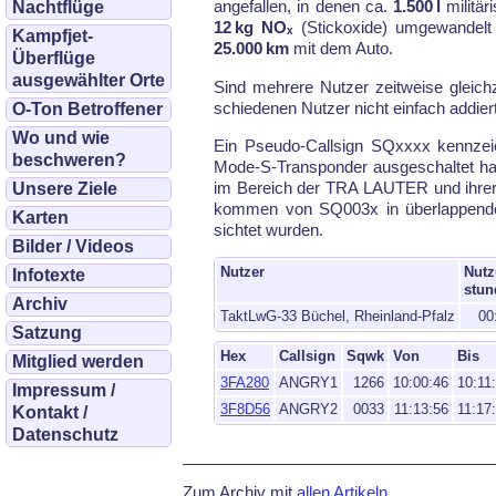
an­ge­fal­len, in de­nen ca.
1.500 l
mi­li­tä
Nachtflüge
12 kg NOₓ
(Stick­oxi­de) um­ge­wan­delt
Kampfjet-
25.000 km
mit dem Au­to.
Überflüge
ausgewählter Orte
Sind meh­re­re Nut­zer zeit­wei­se gleich
schiede­nen Nut­zer nicht ein­fach ad­dier
O-Ton Betroffener
Wo und wie
Ein Pseu­do-Call­sign SQxxxx kenn­zeic
beschweren?
Mode-S-Trans­pon­der aus­ge­schal­tet ha
im Be­reich der TRA LAU­TER und ih­rer u
Unsere Ziele
kom­men von SQ003x in über­lap­pen­den
Karten
sich­tet wur­den.
Bilder / Videos
Nutzer
Nutz
Infotexte
stun
Archiv
TaktLwG-33 Büchel, Rheinland-Pfalz
00
Satzung
Hex
Callsign
Sqwk
Von
Bis
Mitglied werden
3FA280
ANGRY1
1266
10:00:46
10:11
Impressum /
3F8D56
ANGRY2
0033
11:13:56
11:17
Kontakt /
Datenschutz
Zum Archiv mit
allen Artikeln