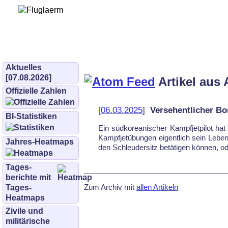
Bürgerinitiative 
und Umwe
bifluglaerm.de
–
bifluglärm
Aktuelles
[07.08.2026]
Artikel aus 
Offizielle Zahlen
[
06.03.2025
]
Versehentlicher B
BI-Statistiken
Ein süd­ko­rea­ni­scher Kampf­jet­pi­lot ha
Kampf­jet­übun­gen ei­gent­lich sein Le­ben
Jahres-Heatmaps
den Schleu­der­sitz be­täti­gen kön­nen, od
Tages­
berichte mit
Zum Archiv mit
allen Artikeln
Tages-
Heatmaps
Zivile und
militärische