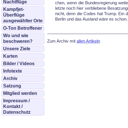
Nachtflüge
chen, wenn die Bun­des­re­gie­rung wei­ter
letz­te noch hier ver­blie­be­ne Be­sat­
Kampfjet-
nicht, denn die Co­des hat Trump. Ein deut
Überflüge
Ber­lin und das Aus­land wä­re es schon.
ausgewählter Orte
O-Ton Betroffener
Wo und wie
Zum Archiv mit
allen Artikeln
beschweren?
Unsere Ziele
Karten
Bilder / Videos
Infotexte
Archiv
Satzung
Mitglied werden
Impressum /
Kontakt /
Datenschutz