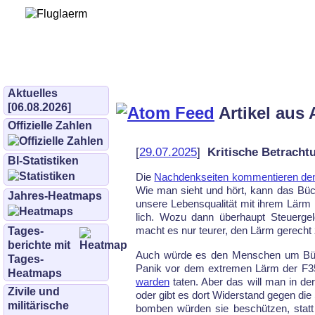
Bürgerinitiative 
und Umwe
bifluglaerm.de
–
bifluglärm
Aktuelles
[06.08.2026]
Artikel aus 
Offizielle Zahlen
[
29.07.2025
]
Kritische Betracht
BI-Statistiken
Die
Nach­denk­sei­ten kom­men­tie­ren de
Wie man sieht und hört, kann das Büche­
Jahres-Heatmaps
un­sere Le­bens­qua­li­tät mit ih­rem Lä
lich. Wo­zu dann über­haupt Steu­er­
macht es nur teu­rer, den Lärm ge­recht zu
Tages­
berichte mit
Auch wür­de es den Men­schen um Bü­che
Tages-
Pa­nik vor dem ex­tre­men Lärm der F3
Heatmaps
war­den
ta­ten. Aber das will man in der
Zivile und
oder gibt es dort Wi­der­stand ge­gen die 
militärische
bom­ben wür­den sie be­schüt­zen, statt 