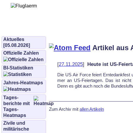
Bürgerinitiative 
und Umwe
bifluglaerm.de
–
bifluglärm
Aktuelles
[05.08.2026]
Artikel aus 
Offizielle Zahlen
[
27.11.2025
]
Heute ist US-Feiert
BI-Statistiken
Die US Air For­ce fei­ert Ern­te­dank­fest
mer an US-Fei­er­ta­gen. Das ist nicht 
Jahres-Heatmaps
Denn es gibt auch noch die Bun­des­luft­w
Tages­
berichte mit
Zum Archiv mit
allen Artikeln
Tages-
Heatmaps
Zivile und
militärische