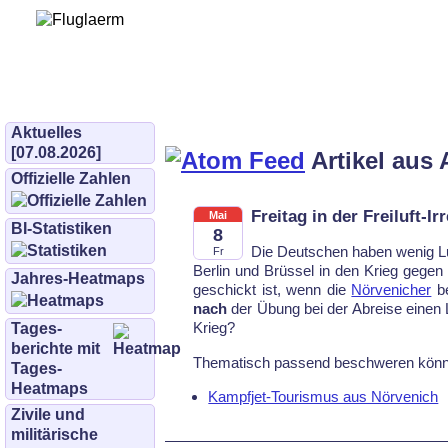
Bürgerinitiative 
und Umwe
bifluglaerm.de
–
bifluglärm
Aktuelles
[07.08.2026]
Artikel aus 
Offizielle Zahlen
Freitag in der Freiluft-Ir
Mai
BI-Statistiken
8
Die Deut­schen ha­ben we­nig Lus
Fr
Ber­lin und Brüs­sel in den Krieg ge­ge
Jahres-Heatmaps
ge­schickt ist, wenn die
Nör­ve­ni­cher
be
nach
der Übung bei der Abrei­se einen Lär
Krieg?
Tages­
berichte mit
The­ma­tisch pas­send be­schwe­ren könn
Tages-
Heatmaps
Kampfjet-Tourismus aus Nörvenich
Zivile und
militärische