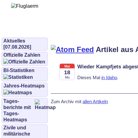
Bürgerinitiative 
und Umwe
bifluglaerm.de
–
bifluglärm
Aktuelles
[07.08.2026]
Artikel aus 
Offizielle Zahlen
Wieder Kampfjets abges
Mai
BI-Statistiken
18
Dieses Mal
in Idaho
.
Mo
Jahres-Heatmaps
Tages­
Zum Archiv mit
allen Artikeln
berichte mit
Tages-
Heatmaps
Zivile und
militärische