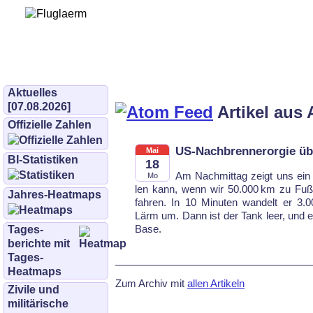
Bürgerinitiative 
und Umwe
bifluglaerm.de
–
bifluglärm
Aktuelles
[07.08.2026]
Artikel aus 
Offizielle Zahlen
US-Nachbrennerorgie üb
Mai
BI-Statistiken
18
Am Nach­mit­tag zeigt uns ein U
Mo
len kann, wenn wir 50.000 km zu Fuß 
Jahres-Heatmaps
fah­ren. In 10 Mi­nu­ten wan­delt er 3.000 
Lärm um. Dann ist der Tank leer, und e
Ba­se.
Tages­
berichte mit
Tages-
Heatmaps
Zum Archiv mit
allen Artikeln
Zivile und
militärische