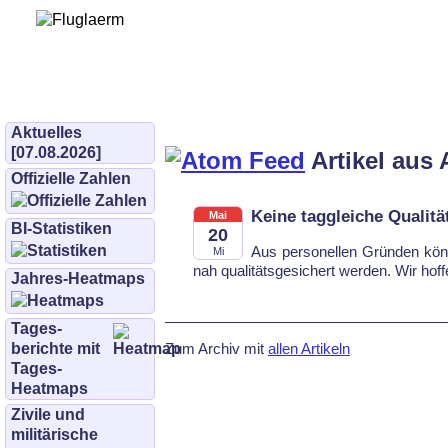
Bürgerinitiative 
und Umwe
bifluglaerm.de
–
bifluglärm
Aktuelles
[07.08.2026]
Artikel aus 
Offizielle Zahlen
Keine taggleiche Qualitä
Mai
BI-Statistiken
20
Aus per­so­nel­len Grün­den kön­
Mi
nah qua­li­täts­ge­si­chert wer­den. Wir h
Jahres-Heatmaps
Tages­
Zum Archiv mit
allen Artikeln
berichte mit
Tages-
Heatmaps
Zivile und
militärische