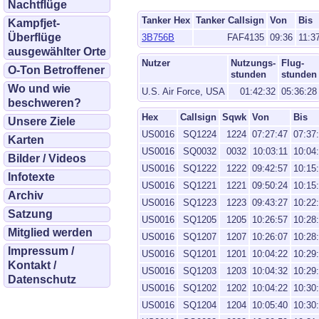
Nachtflüge
Tanker Hex
Tanker Callsign
Von
Bis
Kampfjet-
Überflüge
3B756B
FAF4135
09:36
11:3
ausgewählter Orte
Nutzer
Nutzungs-
Flug-
O-Ton Betroffener
stunden
stunden
Wo und wie
U.S. Air Force, USA
01:42:32
05:36:28
beschweren?
Hex
Callsign
Sqwk
Von
Bis
Unsere Ziele
US0016
SQ1224
1224
07:27:47
07:37
Karten
US0016
SQ0032
0032
10:03:11
10:04
Bilder / Videos
US0016
SQ1222
1222
09:42:57
10:15
Infotexte
US0016
SQ1221
1221
09:50:24
10:15
Archiv
US0016
SQ1223
1223
09:43:27
10:22
Satzung
US0016
SQ1205
1205
10:26:57
10:28
Mitglied werden
US0016
SQ1207
1207
10:26:07
10:28
Impressum /
US0016
SQ1201
1201
10:04:22
10:29
Kontakt /
US0016
SQ1203
1203
10:04:32
10:29
Datenschutz
US0016
SQ1202
1202
10:04:22
10:30
US0016
SQ1204
1204
10:05:40
10:30