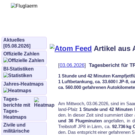
Bürgerinitiative 
und Umwe
bifluglaerm.de
–
bifluglärm
Aktuelles
[05.08.2026]
Artikel aus 
Offizielle Zahlen
[
03.06.2026
]
Tagesbericht für 
BI-Statistiken
1 Stunde und 42 Minuten Kampfjetfl
1 Luftbetankung, ca. 33.600 l JP-8, c
Jahres-Heatmaps
ca. 560.000 gefahrenen Autokilomet
Tages­
Am Mittwoch, 03.06.2026, sind im Saar­
berichte mit
land-Pfalz
1 Stunde und 42 Minuten
l
Tages-
den. In die­ser Zeit sind sum­miert über 
Heatmaps
und 36 Flugminuten
an­ge­fal­len, in
Zivile und
Treib­stoff JP8 in Lärm, ca.
92.736 kg 
militärische
den. Das ent­spricht ei­ner ge­fah­re­nen 