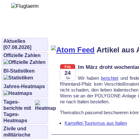
Bürgerinitiative 
und Umwe
bifluglaerm.de
–
bifluglärm
Aktuelles
[07.08.2026]
Artikel aus 
Offizielle Zahlen
Im März droht wochenlan
Feb
BI-Statistiken
24
Wir ha­ben
be­rich­tet
und fin­d
Sa
Rhein­land-Pfalz kein Ver­schleiß­ma­te­ri­
Jahres-Heatmaps
nicht scha­den, den lie­ben ita­lie­ni­sche
Wenn sie an der PO­LY­GO­NE-An­la­ge übe
ne nach Ita­li­en be­stel­len.
Tages­
berichte mit
The­ma­tisch pas­send be­schwe­ren könn
Tages-
Heatmaps
Kampfjet-Tourismus aus Italien
Zivile und
militärische